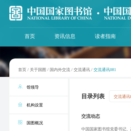
首页
资讯信息
读者指南
国图新闻
馆区服务
数字资源
图书馆界
最新公告
特色资源
全国图书馆文献缩微复制中心
首页
/
关于国图
/
国内外交流
/
交流通讯
/
交流通讯081
办证须知
外购资源
全国图书馆联合编目中心
馆藏目录
ISSN中国国家中心
馆藏一览
馆领导
查找更多数字资源
国家图书馆博士后科研工作站
目录列表
交流通讯0
中文文献资源共建共享合作会议
机构设置
资源推荐
国家图书馆科研支撑平台
交流通讯
《中图法》编委会
交流动态
文津经典诵读
交流通讯
全国图书馆标准化技术委员会
国图概况
每周一库
中国国家图书馆党委书记、
出版物国际交换与捐赠