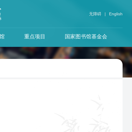
无障碍
|
English
馆
重点项目
国家图书馆基金会
中华古籍保护计划
专题资源
国图期刊
借阅须知
革命文献与民国时期文献
视听服务中心
中国图书馆学报
保护计划
国图餐饮
馆须知
中国记忆
文献
中华传统文化百部经典
须知
中华寻根网
国家图书馆学刊
政府公开信息整合服务平台
文津流觞
全国智慧图书馆体系
海外中国问题研究资料中心
数字图书馆推广工程
国际组织与外国政府出版物网络资源整
合平台
国家数字图书馆工程
丝绸之路数字图书馆
中阿电子图书馆