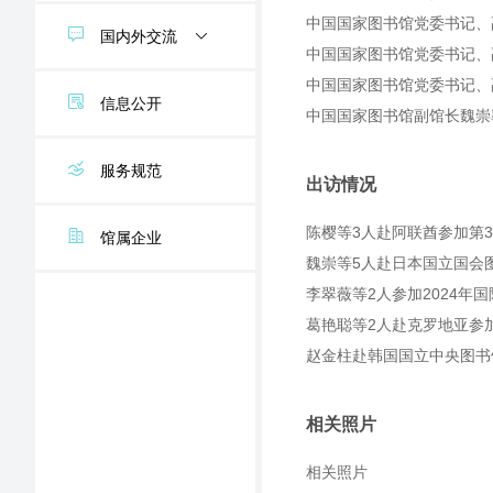
书刊推介
交流通讯
中国国家图书馆党委书记、
国家图书馆互联网信息资源保存与保护
文津图书
国内外交流
交流通讯
中国国家图书馆党委书记、
展览·专题
中国国家图书馆党委书记、
数据库上新
交流通讯
信息公开
交流通讯
中国国家图书馆副馆长魏崇
公开课推荐
交流通讯
服务规范
国内外交流大事记
出访情况
陈樱等3人赴阿联酋参加第
馆属企业
魏崇等5人赴日本国立国会
李翠薇等2人参加2024年
葛艳聪等2人赴克罗地亚参
赵金柱赴韩国国立中央图书
相关照片
相关照片