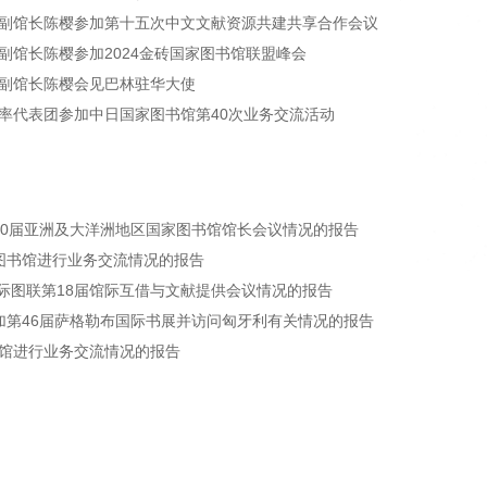
081
中国残疾人数字图书馆
副馆长陈樱参加第十五次中文文献资源共建共享合作会议
080
国家图书馆数字共享空间“关爱夕阳”老年
副馆长陈樱参加2024金砖国家图书馆联盟峰会
课堂
副馆长陈樱会见巴林驻华大使
079
率代表团参加中日国家图书馆第40次业务交流活动
078
30届亚洲及大洋洲地区国家图书馆馆长会议情况的报告
图书馆进行业务交流情况的报告
国际图联第18届馆际互借与文献提供会议情况的报告
加第46届萨格勒布国际书展并访问匈牙利有关情况的报告
馆进行业务交流情况的报告