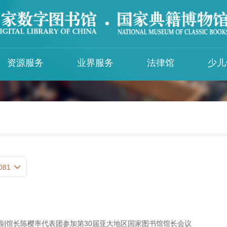
资源服务
业界服务
法律馆
少儿
图示国图
知识服务
IFLA与国图
入馆须知
交通线路
中华古籍智慧化服务平台
国际图联中文语言中心
入馆须知
馆区布局
智能问答
国际图联保存保护中心中国中心
少年儿童馆入
党建资源特色专题库
未成年人参观
服务简介
民国时期地方文献知识库
文明读者公约
81
影音视听知识服务平台
《山海经》知识库
083
特殊群体服务
082
中国盲人数字图书馆
副馆长陈樱率代表团参加第30届亚大地区国家图书馆馆长会议