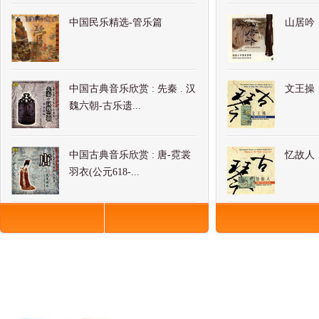
中国民乐精选-管乐篇
山居吟
中国古典音乐欣赏 : 先秦 . 汉
文王操
魏六朝-古乐遗...
中国古典音乐欣赏 : 唐-霓裳
忆故人
羽衣(公元618-...