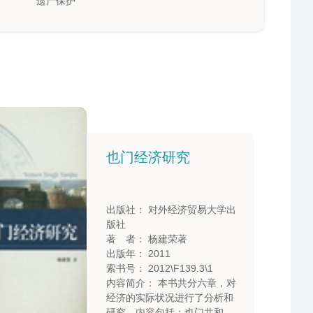
遗产保护
国家外文文献共享平台
全国馆社共荐优质书目
奋进新征程 建功新时
代——党的二十大专
题推介
也门经济研究
出版社： 对外经济贸易大学出
版社
著 者： 杨建荣著
出版年： 2011
索书号： 2012\F139.3\1
内容简介： 本书共分六章，对
经济的实际状况进行了分析和
研究，内容包括：也门共和国