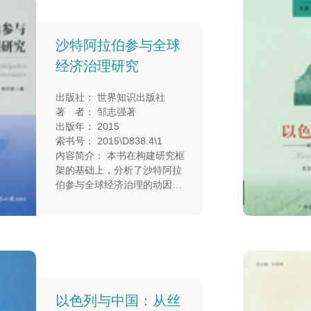
沙特阿拉伯参与全球
经济治理研究
出版社： 世界知识出版社
著 者： 邹志强著
出版年： 2015
索书号： 2015\D838.4\1
内容简介： 本书在构建研究框
架的基础上，分析了沙特阿拉
伯参与全球经济治理的动因、
条件与基础，结合全球石油贸
易、石油金融、石油美元等考
察了沙特阿拉伯在全球经济治
理各领域中的政策、地位与作
用，并对其参与特点、成效与
启示做了探讨，力争从新的视
角展现当代沙特阿拉伯与全球
以色列与中国：从丝
经济体系的互动关系，推动学