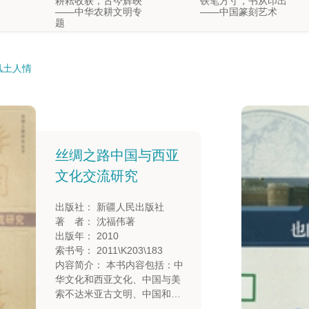
耕耘收获，古今辉映
铁笔方寸，书从印出
——中华农耕文明专
——中国篆刻艺术
中国残疾人数字图书馆
题
国家图书馆数字共享空间“关爱夕阳”老年
多元文化各美其美，
探寻历史足迹，坚定
课堂
交流互鉴美美与共
文化自信——中国考
——世界考古专题
古专题
风土人情
五海三洲之地——西
亚国家巡礼
丝绸之路中国与西亚
文化交流研究
出版社： 新疆人民出版社
著 者： 沈福伟著
出版年： 2010
索书号： 2011\K203\183
内容简介： 本书内容包括：中
华文化和西亚文化、中国与美
索不达米亚古文明、中国和伊
朗文化交流、中国和土耳其文