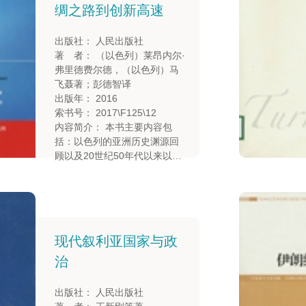
界对沙特阿拉伯与中东经济问
绸之路到创新高速
题的研究。
出版社： 人民出版社
著 者： （以色列）莱昂内尔·
弗里德费尔德，（以色列）马
飞聂著；彭德智译
出版年： 2016
索书号： 2017\F125\12
内容简介： 本书主要内容包
括：以色列的亚洲历史渊源回
顾以及20世纪50年代以来以色
列国与亚洲各国的关系、世界
创新中心以色列、亚洲商业中
心。
现代叙利亚国家与政
治
出版社： 人民出版社