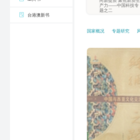
向新提质 聚焦新质生
书刊推介
产力——中国科技专
国家图书馆互联网信息资源保存与保护
文津图书
题之二
台港澳新书
展览·专题
虽由人造，宛自天工
——中国古典园林建
数据库上新
筑专题
国家概况
专题研究
公开课推荐
古人的智慧—中国科
技专题之一