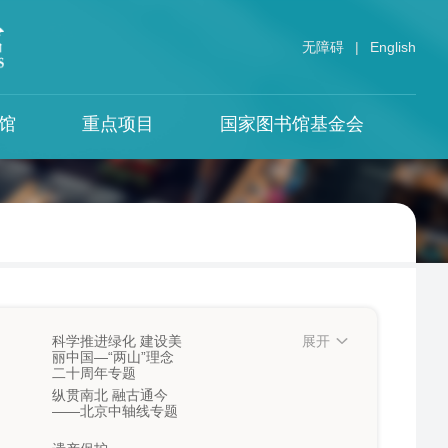
无障碍
|
English
馆
重点项目
国家图书馆基金会
中华古籍保护计划
专题资源
国图期刊
借阅须知
革命文献与民国时期文献
视听服务中心
中国图书馆学报
保护计划
国图餐饮
馆须知
中国记忆
文献
中华传统文化百部经典
须知
中华寻根网
国家图书馆学刊
政府公开信息整合服务平台
文津流觞
全国智慧图书馆体系
科学推进绿化 建设美
海外中国问题研究资料中心
展开
丽中国—“两山”理念
数字图书馆推广工程
国际组织与外国政府出版物网络资源整
二十周年专题
合平台
纵贯南北 融古通今
国家数字图书馆工程
丝绸之路数字图书馆
——北京中轴线专题
中阿电子图书馆