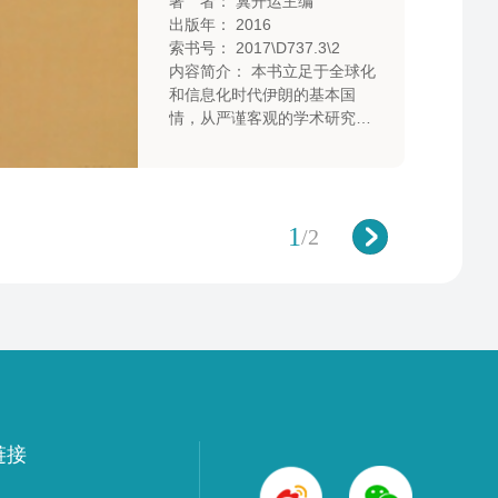
著 者： 冀开运主编
出版年： 2016
索书号： 2017\D737.3\2
内容简介： 本书立足于全球化
和信息化时代伊朗的基本国
情，从严谨客观的学术研究出
发，采用文献分析和田野调查
的方式，从伊朗的国际地位、
国家凝聚力、能源工业、农业
与农村、城市与城市化、银行
1
/
2
货币政策及投资环境等角度，
全面系统地梳理了伊朗综合国
力的构成要素，并深入细致地
分析了其内在联系。
链接