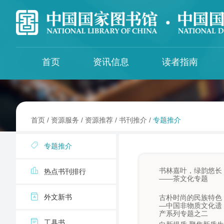
首页
资讯信息
读者指南
国图新闻
馆区服务
数字资源
图书馆界
最新公告
特色资源
全国图书馆文献缩微复制中心
首页
/
资源服务
/
资源推荐
/
书刊推介
/
专题推介
办证须知
外购资源
全国图书馆联合编目中心
馆藏目录
ISSN中国国家中心
专题推介
馆藏一览
查找更多数字资源
国家图书馆博士后科研工作站
中文文献资源共建共享合作会议
书林嘉叶，绿韵悠长
热点书刊排行
——茶文化专题
资源推荐
国家图书馆科研支撑平台
《中图法》编委会
外文新书
古朴时尚的民族特色
文津经典诵读
—中国非物质文化遗
全国图书馆标准化技术委员会
每周一库
产系列专题之二
工具书
出版物国际交换与捐赠