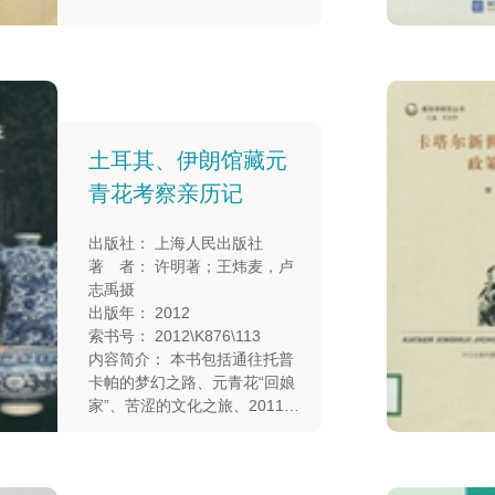
化交流、20世纪中国和西亚文
化交流等。
土耳其、伊朗馆藏元
青花考察亲历记
出版社： 上海人民出版社
著 者： 许明著；王炜麦，卢
志禹摄
出版年： 2012
索书号： 2012\K876\113
内容简介： 本书包括通往托普
卡帕的梦幻之路、元青花“回娘
家”、苦涩的文化之旅、2011年
伊朗国家博物馆考察团访华、
伊朗国家博物馆馆藏中国瓷器
元青花及蓝釉瓷器等内容。