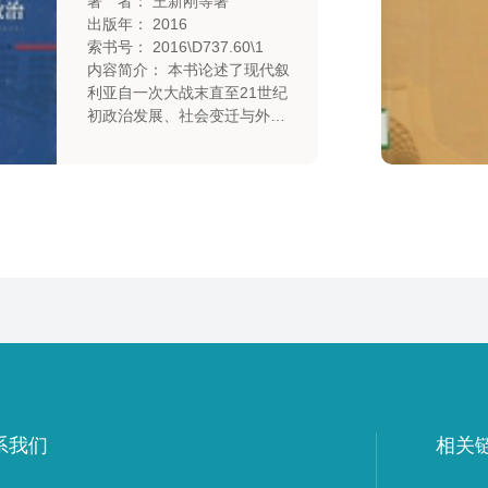
著 者： 王新刚等著
出版年： 2016
索书号： 2016\D737.60\1
内容简介： 本书论述了现代叙
利亚自一次大战末直至21世纪
初政治发展、社会变迁与外交
变革，具体考察了现代叙利亚
历史生成背景和体制变革原
因；剖析了复兴党理论根源及
特征，分析了阿萨德威权及其
统治下的国家与社会；探讨了
巴沙尔弱权政治与国家，以及
2011年陷入危机的原因与过
程。
系我们
相关