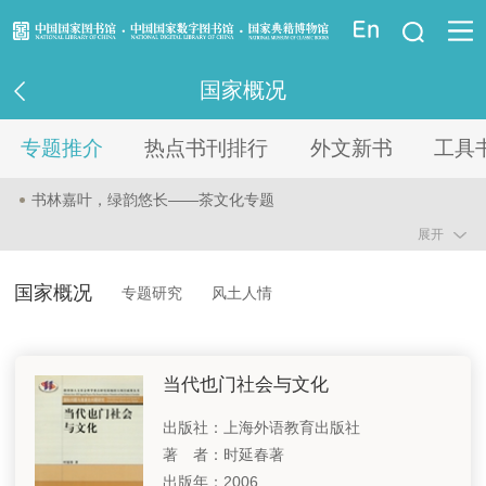
登录
国家概况
资讯信息
专题推介
热点书刊排行
外文新书
工具
读者指南
书林嘉叶，绿韵悠长——茶文化专题
资源服务
展开
弦耕笔谈，民乐风华——古琴艺术专题
控制体重 健康人生—国民健康专题
业界服务
国家概况
专题研究
风土人情
科学推进绿化 建设美丽中国—“两山”理念二十周年专题
法律馆
古朴时尚的民族特色—中国非物质文化遗产系列专题之二
当代也门社会与文化
少儿馆
书启家途，育梦有方—家庭教育专题
出版社：上海外语教育出版社
著 者：时延春著
重点项目
智慧结晶 历久弥珍—中国珠宝文化专题
出版年：2006