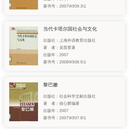
索书号：2007\K939.3\1
纵贯南北 融古通今——北京中轴线专题
国家图书馆基金会
向新提质 聚焦新质生产力——中国科技专题之二
关于国图
当代卡塔尔国社会与文化
耕耘收获，古今辉映——中华农耕文明专题
支持我们
出版社：上海外语教育出版社
铁笔方寸，书从印出——中国篆刻艺术
遗产保护
著 者：吴茴萱著
联系我们
虽由人造，宛自天工——中国古典园林建筑专题
出版年：2007
索书号：2008\K938.5\1
多元文化各美其美，交流互鉴美美与共——世界考古专题
相关链接
探寻历史足迹，坚定文化自信——中国考古专题
黎巴嫩
奋进新征程 建功新时代——党的二十大专题推介
出版社：社会科学文献出版社
古人的智慧—中国科技专题之一
著 者：徐心辉编著
出版年：2007
五海三洲之地——西亚国家巡礼
索书号：2007\K937.8\1