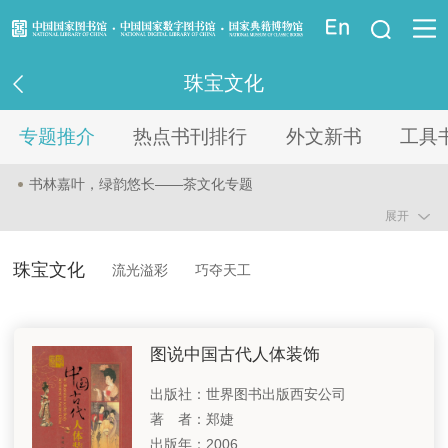
登录
珠宝文化
资讯信息
专题推介
热点书刊排行
外文新书
工具
读者指南
书林嘉叶，绿韵悠长——茶文化专题
资源服务
展开
弦耕笔谈，民乐风华——古琴艺术专题
控制体重 健康人生—国民健康专题
业界服务
珠宝文化
流光溢彩
巧夺天工
科学推进绿化 建设美丽中国—“两山”理念二十周年专题
法律馆
古朴时尚的民族特色—中国非物质文化遗产系列专题之二
图说中国古代人体装饰
少儿馆
书启家途，育梦有方—家庭教育专题
出版社：世界图书出版西安公司
著 者：郑婕
重点项目
智慧结晶 历久弥珍—中国珠宝文化专题
出版年：2006