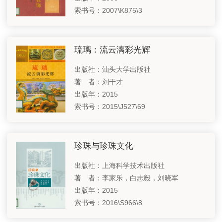
索书号：2007\K875\3
纵贯南北 融古通今——北京中轴线专题
国家图书馆基金会
向新提质 聚焦新质生产力——中国科技专题之二
关于国图
琉璃：流云漓彩光辉
耕耘收获，古今辉映——中华农耕文明专题
支持我们
出版社：汕头大学出版社
铁笔方寸，书从印出——中国篆刻艺术
著 者：刘干才
联系我们
虽由人造，宛自天工——中国古典园林建筑专题
出版年：2015
索书号：2015\J527\69
多元文化各美其美，交流互鉴美美与共——世界考古专题
相关链接
探寻历史足迹，坚定文化自信——中国考古专题
珍珠与珍珠文化
奋进新征程 建功新时代——党的二十大专题推介
出版社：上海科学技术出版社
古人的智慧—中国科技专题之一
著 者：李家乐，白志毅，刘晓军
出版年：2015
五海三洲之地——西亚国家巡礼
索书号：2016\S966\8