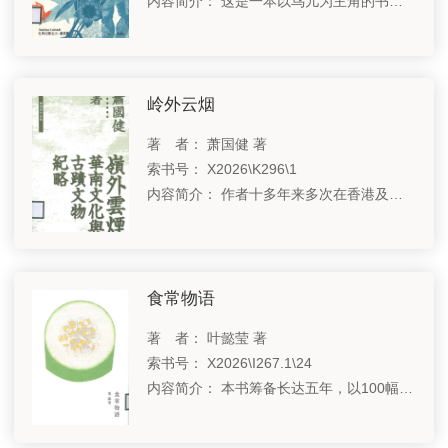
内容简介： 这是一本以鸟儿为主角的书，作者引领读者跟随鸟儿的足迹走入各种故事，带来了历史上发生在人类与鸟类之间最具有意义的互动。
岭外云烟
著 者： 萧国健 著
索书号： X2026\K296\1
内容简介： 作者十多年来多次在香港及华南两地作田野考察，归家后以历史文献、地方志乘、族谱及碑铭资料，研究华南地区的历史发展、文化、风俗与习惯，并为之撰文记录。
食常物语
著 者： 叶懿莹 著
索书号： X2026\I267.1\24
内容简介： 本书筹备长达五年，以100幅静物画与短文描绘日常饮食中的温柔瞬间，画风清新朴拙，文字简约如诗。