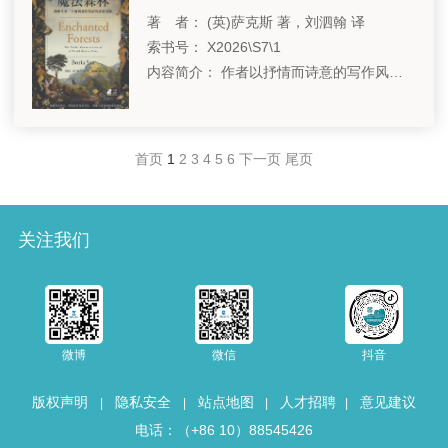
著 者： (英)萨克斯 著，刘泗翰 译
索书号： X2026\S7\1
内容简介： 作者以抒情而诗意的写作风格，带领我们饱览森林超越时间、丰饶而神秘的样貌，激发我们感受森林魅力与灵性的同时，也为当代生态书写开启了全新的情感、知识与环境的视角。
首页
1
2
3
4
5
6
下一页
尾页
关注我们
微博
微信
抖音
版权声明
隐私安全
站点地图
人才招聘
意见建议
|
|
|
|
电话：（+86 10）88545426