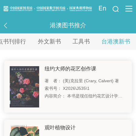
登录
港澳图书推介
资讯信息
点书刊排行
外文新书
工具书
台港澳新书
读者指南
资源服务
纽约大师的花艺创作课
业界服务
著 者： (美)克拉里 (Crary, Calvert) 著
索书号： X2026\J535\1
内容简介： 本书是现任纽约花艺设计学院总监的第一本花艺教学书，他毫不藏私地将多年的专业经验汇集成册，让任何读者都能从中汲取学院课程的要点，此外本书还特别收录学院众导师首度公开的独家花艺知识与技巧。
法律馆
少儿馆
观叶植物设计
重点项目