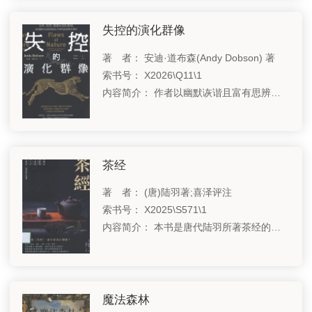
失控的演化群像
著 者： 安迪·道布森(Andy Dobson) 著
索书号： X2026\Q11\1
内容简介： 作者以幽默诙谐且富有思辨力的笔触，描写了天择如何偏爱那些看似毫无道理的特征，并试着让我们明白：天择的过程其实没有目的，也从来不会为未来做打算。
茶经
著 者： (唐)陆羽著;喜泽评注
索书号： X2025\S571\1
内容简介： 本书是唐代陆羽所著茶经的现代通俗译注本，在保留原著的完整结构基础上，提供白话译文、注释与生活化点评，侧重茶道与日常生活的融合，强调“日用即道”。
魔法森林