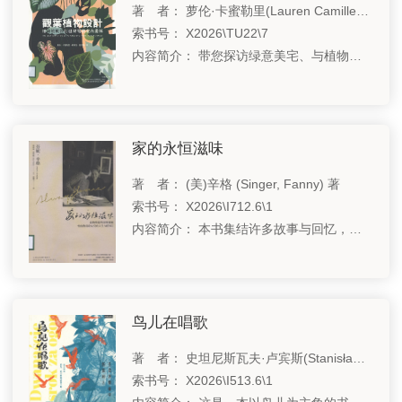
著 者： 萝伦·卡蜜勒里(Lauren Camilleri)，苏菲亚·凯普兰(Sophia Kaplan) 著
国家图书馆基金会
索书号： X2026\TU22\7
内容简介： 带您探访绿意美宅、与植物共生的工作室及公共空间，实地探访匠心独具的空间主人们如何打造出完美的室内丛林，随时与大自然连结。
关于国图
支持我们
家的永恒滋味
联系我们
著 者： (美)辛格 (Singer, Fanny) 著
相关链接
索书号： X2026\I712.6\1
内容简介： 本书集结许多故事与回忆，在沙拉碗中成长的作者，以细腻与真挚笔触书写美国厨师母亲，以及每一道在她成长中所出现的料理，而这些都是作者眼中母亲对她的爱。
鸟儿在唱歌
著 者： 史坦尼斯瓦夫·卢宾斯(Stanisław Łubieński) 著
索书号： X2026\I513.6\1