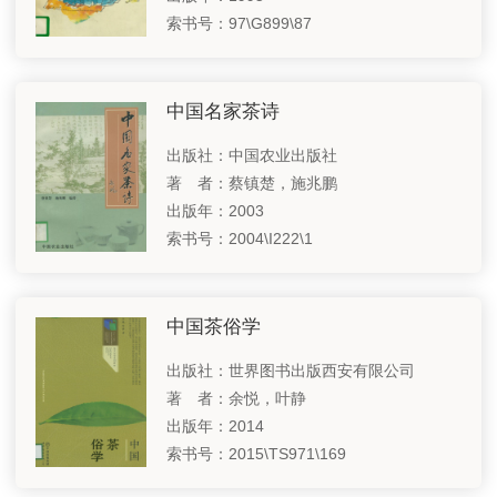
索书号：97\G899\87
纵贯南北 融古通今——北京中轴线专题
国家图书馆基金会
向新提质 聚焦新质生产力——中国科技专题之二
关于国图
中国名家茶诗
耕耘收获，古今辉映——中华农耕文明专题
支持我们
出版社：中国农业出版社
铁笔方寸，书从印出——中国篆刻艺术
遗产保护
著 者：蔡镇楚，施兆鹏
联系我们
虽由人造，宛自天工——中国古典园林建筑专题
出版年：2003
索书号：2004\I222\1
多元文化各美其美，交流互鉴美美与共——世界考古专题
相关链接
探寻历史足迹，坚定文化自信——中国考古专题
中国茶俗学
奋进新征程 建功新时代——党的二十大专题推介
出版社：世界图书出版西安有限公司
古人的智慧—中国科技专题之一
著 者：余悦，叶静
出版年：2014
五海三洲之地——西亚国家巡礼
索书号：2015\TS971\169