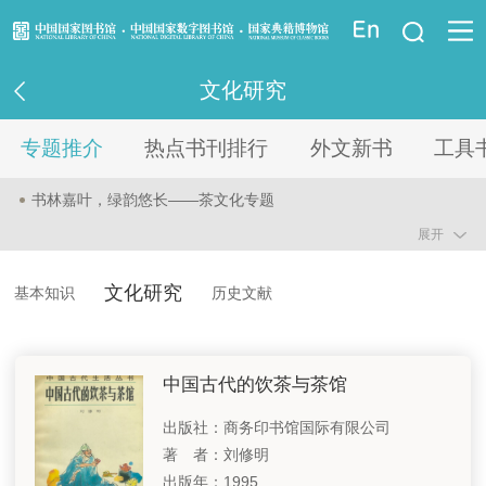
登录
文化研究
资讯信息
专题推介
热点书刊排行
外文新书
工具
读者指南
书林嘉叶，绿韵悠长——茶文化专题
资源服务
展开
弦耕笔谈，民乐风华——古琴艺术专题
控制体重 健康人生—国民健康专题
业界服务
文化研究
基本知识
历史文献
科学推进绿化 建设美丽中国—“两山”理念二十周年专题
法律馆
古朴时尚的民族特色—中国非物质文化遗产系列专题之二
中国古代的饮茶与茶馆
少儿馆
书启家途，育梦有方—家庭教育专题
出版社：商务印书馆国际有限公司
著 者：刘修明
重点项目
智慧结晶 历久弥珍—中国珠宝文化专题
出版年：1995