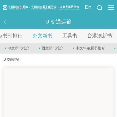
登录
U 交通运输
资讯信息
点书刊排行
外文新书
工具书
台港澳新书
读者指南
中文新书推介
西文新书推介
中文年鉴新书推介
资源服务
U 交通运输
业界服务
法律馆
少儿馆
重点项目