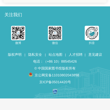
国家图书馆基金会
关注我们
关于国图
支持我们
微博
微信
抖音
联系我们
版权声明
隐私安全
站点地图
人才招聘
意见建议
|
|
|
|
相关链接
电话：（+86 10）88545426
© 中国国家图书馆版权所有
京公网安备11010802043898
京ICP备05014420号