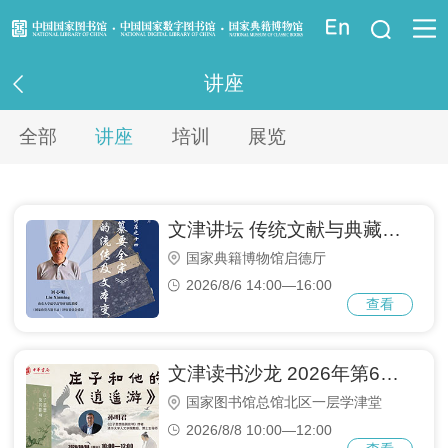
登录
讲座
资讯信息
全部
讲座
培训
展览
读者指南
资源服务
文津讲坛 传统文献与典藏系列讲座之十四： 《篆文纂要全宗》在日本的流传及文本变化
国家典籍博物馆启德厅
业界服务
2026/8/6 14:00—16:00
查看
法律馆
少儿馆
文津读书沙龙 2026年第6期： 庄子和他的《逍遥游》
国家图书馆总馆北区一层学津堂
重点项目
2026/8/8 10:00—12:00