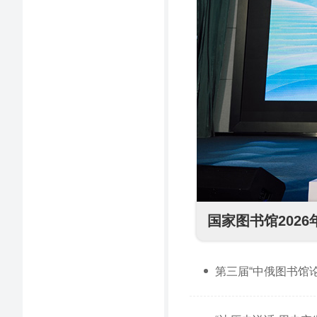
书刊推介
国家图书馆互联网信息资源保存与保护
文津图书
展览·专题
数据库上新
公开课推荐
2026-07-22
国家图书馆202
第三届“中俄图书馆