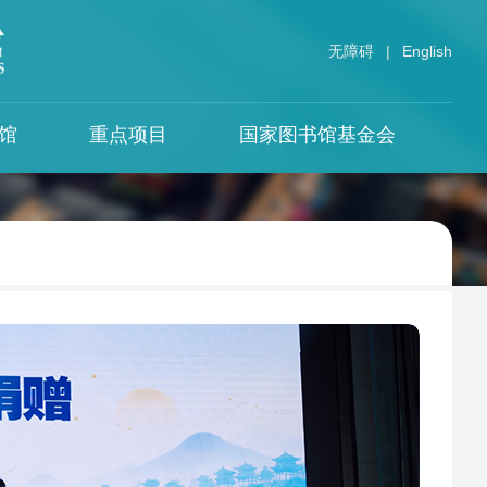
无障碍
|
English
馆
重点项目
国家图书馆基金会
中华古籍保护计划
专题资源
国图期刊
借阅须知
革命文献与民国时期文献
视听服务中心
中国图书馆学报
保护计划
国图餐饮
馆须知
中国记忆
文献
中华传统文化百部经典
须知
中华寻根网
国家图书馆学刊
政府公开信息整合服务平台
文津流觞
全国智慧图书馆体系
海外中国问题研究资料中心
数字图书馆推广工程
国际组织与外国政府出版物网络资源整
合平台
国家数字图书馆工程
丝绸之路数字图书馆
中阿电子图书馆