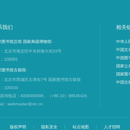
系我们
相关
家图书馆总馆 国家典籍博物馆-
中华人
中国文
：北京市海淀区中关村南大街33号
中国图
：100081
国家公
家图书馆古籍馆-
国家图
：北京市西城区文津街7号 国家图书馆古籍馆
中国古
：100034
咨询电话：4006006988、（+86 10）88545426
ail：webmaster@nlc.cn
版权声明
|
隐私安全
|
站点地图
|
人才招聘