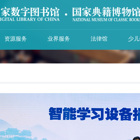
资源服务
业界服务
法律馆
少儿
图示国图
知识服务
IFLA与国图
入馆须知
交通线路
中华古籍智慧化服务平台
国际图联中文语言中心
入馆须知
馆区布局
智能问答
国际图联保存保护中心中国中心
少年儿童馆入
党建资源特色专题库
未成年人参观
服务简介
民国时期地方文献知识库
文明读者公约
影音视听知识服务平台
《山海经》知识库
特殊群体服务
中国盲人数字图书馆