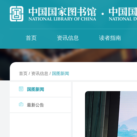
首页
资讯信息
读者指南
国图新闻
馆区服务
数字资源
图书馆界
最新公告
特色资源
全国图书馆文献缩微复制中心
首页
/
资讯信息
/
国图新闻
办证须知
外购资源
全国图书馆联合编目中心
馆藏目录
ISSN中国国家中心
国图新闻
馆藏一览
查找更多数字资源
国家图书馆博士后科研工作站
中文文献资源共建共享合作会议
最新公告
资源推荐
国家图书馆科研支撑平台
《中图法》编委会
文津经典诵读
全国图书馆标准化技术委员会
每周一库
出版物国际交换与捐赠