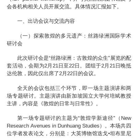
会各机构相关人员开展交流。具体情况汇报如下。
国家图书馆基金会
一、出访会议与交流内容
关于国图
（一）探索敦煌的多元遗产：丝路绿洲国际学术
支持我们
研讨会
联系我们
此次研讨会是“丝路绿洲：古敦煌的众生”展览的配
套活动，会期为2月21日至22日。团组于2月21日晚抵
相关链接
达伦敦，因此仅出席了2月22日的会议。
全天的会议包括三个环节，即一场主题演讲和两
场专题研讨。主题演讲由新加坡国立大学何培斌教授
主讲，内容是《敦煌的日常与日常性》。
第一场专题研讨的主题为“敦煌学新途径”（New
Research Avenues in Dunhuang Studies）。本场共四
位学者发表论文，分别是：大英博物馆迭戈•坦布里尼