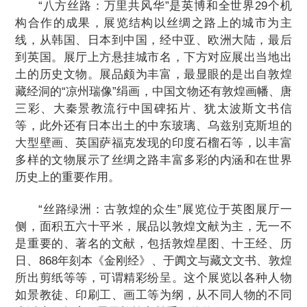
“八方丝路：万里共风华”是英博和全世界29个机
构合作的成果，展览结构以丝绸之路上的城市为主
线，从韩国、日本到中国，经中亚、欧洲大陆，最后
到英国。展厅上方悬挂城市名，下方对应展出当地出
土的历史文物。展品颇为丰富，最显眼的是出自敦煌
藏经洞的“凉州瑞像”绢画，中国文物还有敦煌画幡、唐
三彩、大秦景教流行中国碑拓片、犹太波斯文书信
等，此外还有日本出土的中东玻璃、乌兹别克斯坦的
大型壁画、英国萨福克发现的印度石榴石等，以丰富
多样的文物展示了丝绸之路丰富多彩的内涵和在世界
历史上的重要作用。
“丝路绿洲：古敦煌的众生”展览位于英图展厅一
侧，面积五六十平米，展品以敦煌文献为主，无一不
是重要的、著名的文献，包括敦煌星图、十王经、历
日、868年刻本《金刚经》、于阗文与藏文文书、敦煌
所出剪纸等等，可谓精彩纷呈。这个展览以各种人物
如景教徒、印刷工、画工等为纲，从不同人物的不同