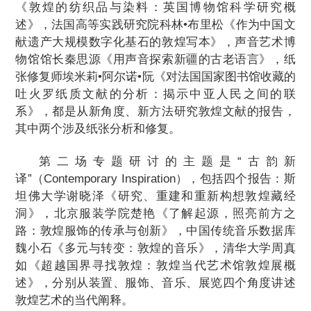
《敦煌的纺织品与染料：英国博物馆科学研究概
述》，法国高等实践研究院科林•布里松《作为中国文
献遗产大规模数字化基石的敦煌写本》，声音艺术博
物馆馆长秦思源《用声音探索新疆的古老语言》，纸
张修复师埃米莉•阿尔诺•阮《对法国国家图书馆收藏的
吐火罗纸质文献的分析：揭示中亚人民之间的联
系》，都是从新角度、新方法研究敦煌文献的报告，
其中两个涉及纸张分析和修复。
第二场专题研讨的主题是“古韵新
译”（Contemporary Inspiration），包括四个报告：斯
坦佛大学谢晓泽《研究、重建和重新构想敦煌藏经
洞》，北京服装学院楚艳《了解起源，照亮前方之
路：敦煌服饰的传承与创新》，中国传统音乐数据库
魏小石《多元与转变：敦煌的音乐》，清华大学周真
如《超越国界寻找敦煌：敦煌当代艺术馆敦煌展概
述》，分别从装置、服饰、音乐、展览四个角度讲述
敦煌艺术的当代阐释。