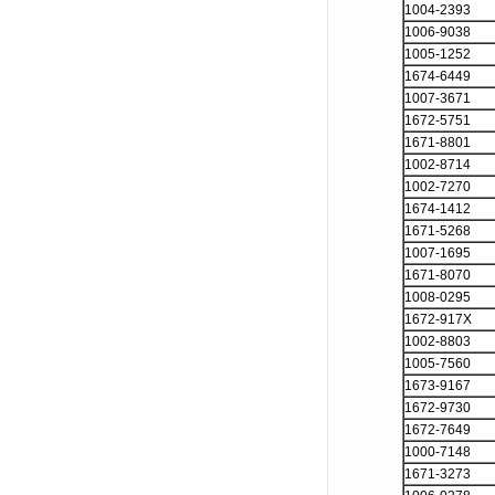
1004-2393
1006-9038
1005-1252
1674-6449
1007-3671
1672-5751
1671-8801
1002-8714
1002-7270
1674-1412
1671-5268
1007-1695
1671-8070
1008-0295
1672-917X
1002-8803
1005-7560
1673-9167
1672-9730
1672-7649
1000-7148
1671-3273