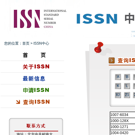
您的位置：
首页
>
ISSN中心
A
B
K
L
X2
Z1
1007-6034
1000-128X
1000-1271
1004-0420
地址：北京中关村南大