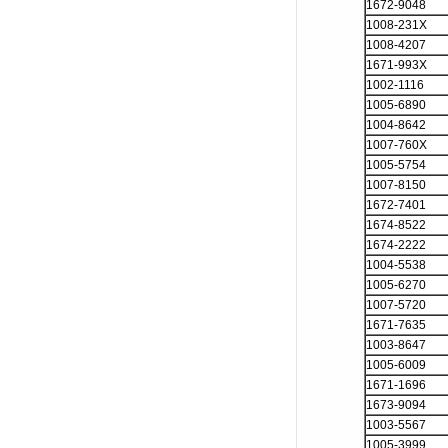
1672-9048
1008-231X
1008-4207
1671-993X
1002-1116
1005-6890
1004-8642
1007-760X
1005-5754
1007-8150
1672-7401
1674-8522
1674-2222
1004-5538
1005-6270
1007-5720
1671-7635
1003-8647
1005-6009
1671-1696
1673-9094
1003-5567
1005-3999