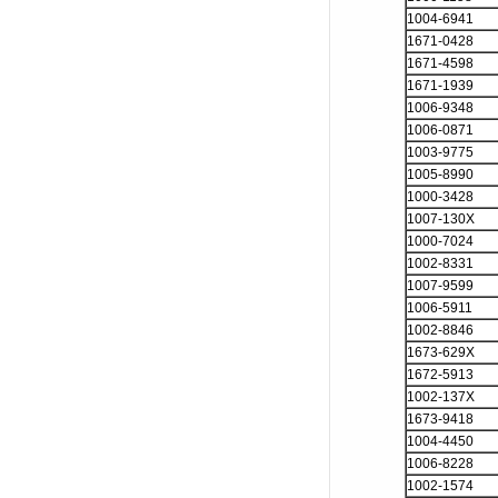
1004-6941
1671-0428
1671-4598
1671-1939
1006-9348
1006-0871
1003-9775
1005-8990
1000-3428
1007-130X
1000-7024
1002-8331
1007-9599
1006-5911
1002-8846
1673-629X
1672-5913
1002-137X
1673-9418
1004-4450
1006-8228
1002-1574