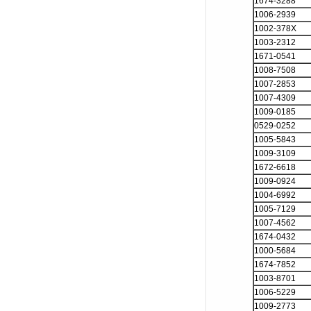
1674-3288
1006-2939
1002-378X
1003-2312
1671-0541
1008-7508
1007-2853
1007-4309
1009-0185
0529-0252
1005-5843
1009-3109
1672-6618
1009-0924
1004-6992
1005-7129
1007-4562
1674-0432
1000-5684
1674-7852
1003-8701
1006-5229
1009-2773