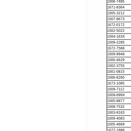
1006-7485
1671-8364
1005-3212
1007-8673
1672-0172
1002-5022
1004-163X
1009-2285
1672-7568
1009-9948
1000-4629
1002-3755
1001-0815
1006-8260
1673-1085
1009-7112
1009-699X
1005-8877
1008-7532
1003-8183
1009-4083
1005-4669
1672-1888