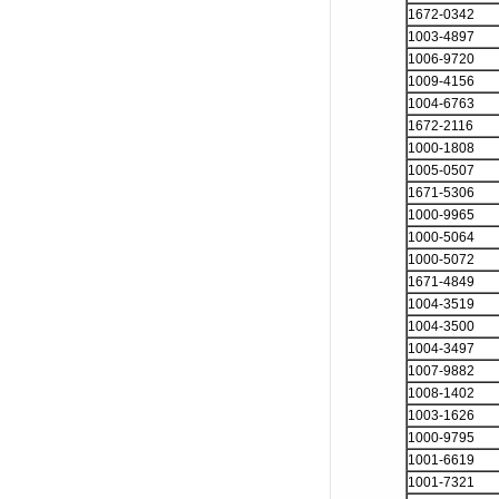
1672-0342
1003-4897
1006-9720
1009-4156
1004-6763
1672-2116
1000-1808
1005-0507
1671-5306
1000-9965
1000-5064
1000-5072
1671-4849
1004-3519
1004-3500
1004-3497
1007-9882
1008-1402
1003-1626
1000-9795
1001-6619
1001-7321