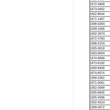
1672-4909
1673-0402
1002-8544
1671-1467
1006-026X
1009-1009
1002-297X
1672-3783
1006-415X
1005-0019
1003-000X
1674-8808
1673-6192
1009-9409
1674-6074
1009-3362
1671-0061
1002-3089
1005-6645
1005-4596
1002-431X
1009-3672