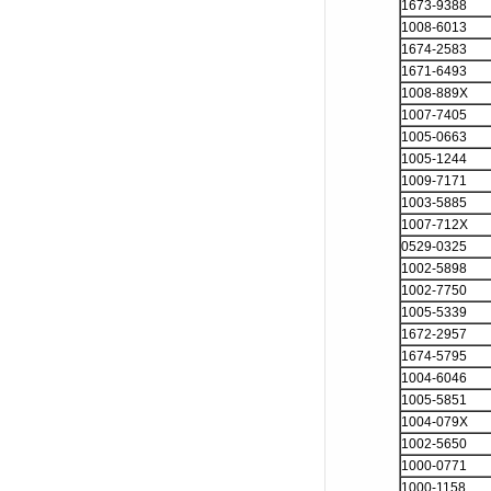
1673-9388
1008-6013
1674-2583
1671-6493
1008-889X
1007-7405
1005-0663
1005-1244
1009-7171
1003-5885
1007-712X
0529-0325
1002-5898
1002-7750
1005-5339
1672-2957
1674-5795
1004-6046
1005-5851
1004-079X
1002-5650
1000-0771
1000-1158