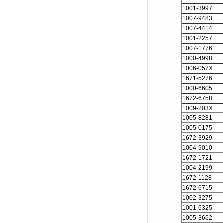
1001-3997
1007-9483
1007-4414
1001-2257
1007-1776
1000-4998
1006-057X
1671-5276
1000-6605
1672-6758
1009-203X
1005-8281
1005-0175
1672-3929
1004-9010
1672-1721
1004-2199
1672-1128
1672-6715
1002-3275
1001-6325
1005-3662