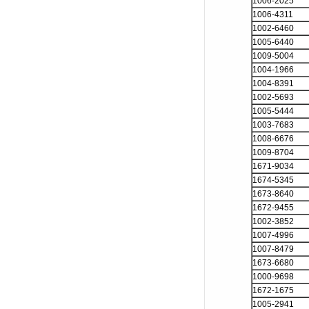
1006-2025
1006-4311
1002-6460
1005-6440
1009-5004
1004-1966
1004-8391
1002-5693
1005-5444
1003-7683
1008-6676
1009-8704
1671-9034
1674-5345
1673-8640
1672-9455
1002-3852
1007-4996
1007-8479
1673-6680
1000-9698
1672-1675
1005-2941