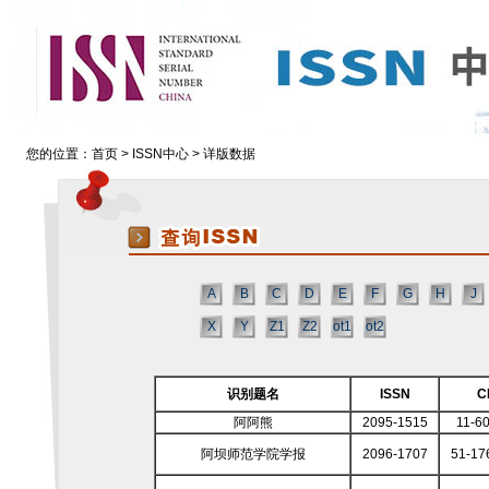
您的位置：
首页
>
ISSN中心
> 详版数据
A
B
C
D
E
F
G
H
J
X
Y
Z1
Z2
ot1
ot2
识别题名
ISSN
C
阿阿熊
2095-1515
11-6
阿坝师范学院学报
2096-1707
51-17