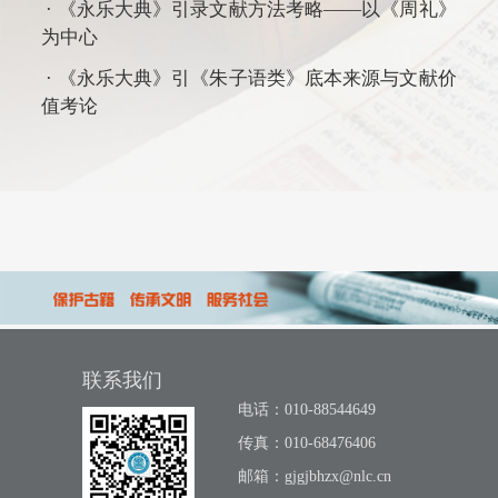
· 《永乐大典》引录文献方法考略——以《周礼》
为中心
· 《永乐大典》引《朱子语类》底本来源与文献价
值考论
联系我们
电话：010-88544649
传真：010-68476406
邮箱：
gjgjbhzx@nlc.cn