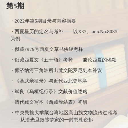
第5期
·
2022年第5期目录与内容摘要
· 西夏星历的定名与考补——以X37、инв.No.8085
为例
· 俄藏7979号西夏文草书佛经考释
· 俄藏西夏文《五十颂》考释——兼论西夏的偈颂
· 额济纳河三角洲所出梵文陀罗尼刻本补议
· 《圣武亲征录》与近代西北史地学
· 斌良《乌桓纪行录》文献价值述略
· 清代藏文写本《西藏驿站表》初研
· 中央民族大学藏台湾地区高山族文物流传过程考
——从潘光旦致陈梦家的一封书札说起