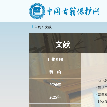
首页
> 文献
文献
刊物介绍
稿 约
·
明代
2026年
·
鲁迅
·
清李
2025年
·
浅谈