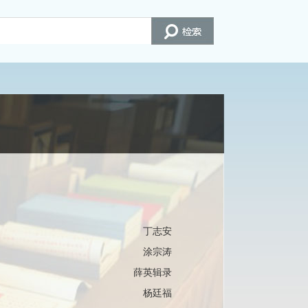
丁志安
涂宗涛
薛英辑录
杨廷福