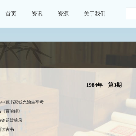
首页
资讯
资源
关于我们
资源
文献
1984年
第3期
吴中藏书家钱允治生卒考
与《百喻经》
慈铭题跋摘录
阅读古书