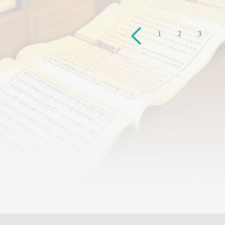
上
1
2
3
一
页