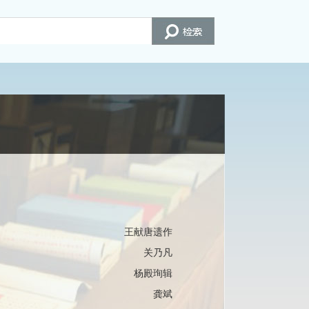
王献唐遗作
关乃凡
杨殿珣辑
龚斌