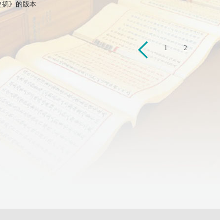
史搞》的版本
上
1
2
一
页