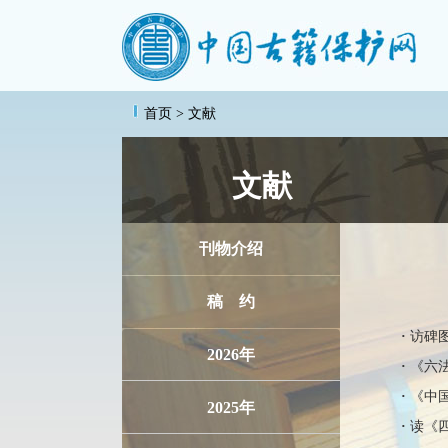
首页
> 文献
文献
刊物介绍
稿 约
·
访碑
2026年
·
《六
·
《中
2025年
·
读《