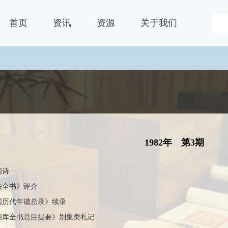
首页
资讯
资源
关于我们
资源
文献
1982年
第3期
图诗
法全书》评介
国历代年谱总录》续录
四库全书总目提要》别集类札记