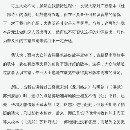
可是大众不同，虽然在我接待过程中，发现大家对广勤堂本《杜
工部诗》的原刻、翻刻也有兴趣，但在不具备任何知识背景的情况
下，对于我们的介绍，大家听得其实是云里雾里。当然，这可能与我
本身无法做到深入浅出有关，然而也不可否认这样的知识输出，对作
为普及性的古籍展览来说并不一定合适。
我认为，面向大众的古籍展览讲好故事就够了，古籍是串联故事
的载体，要在有故事支撑的前提下选择好的版本。这样，大众能够通
过故事认识古籍，专业人士也能在展览中获得其对版本需求的满足。
所以，当我在讲解过云楼藏宋刻《龙川略志》与明刻《〔洪武〕
苏州府志》时，选取的点是傅增湘与顾麟士相互不借（让）书籍。起
先，傅增湘想借顾氏藏宋刻《龙川略志》进行翻刻，但顾氏拒绝了拍
照的请求，只以影抄本相赠。后来，顾氏又惦记傅增湘收购的宋宾王
等人校本《〔洪武〕苏州府志》，傅增湘也没有答应，而是为之另觅