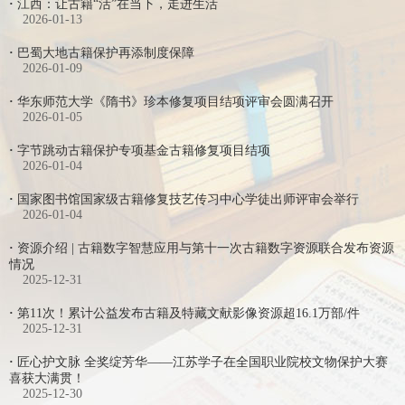
·
江西：让古籍“活”在当下，走进生活
2026-01-13
·
巴蜀大地古籍保护再添制度保障
2026-01-09
·
华东师范大学《隋书》珍本修复项目结项评审会圆满召开
2026-01-05
·
字节跳动古籍保护专项基金古籍修复项目结项
2026-01-04
·
国家图书馆国家级古籍修复技艺传习中心学徒出师评审会举行
2026-01-04
·
资源介绍 | 古籍数字智慧应用与第十一次古籍数字资源联合发布资源
情况
2025-12-31
·
第11次！累计公益发布古籍及特藏文献影像资源超16.1万部/件
2025-12-31
·
匠心护文脉 全奖绽芳华——江苏学子在全国职业院校文物保护大赛
喜获大满贯！
2025-12-30