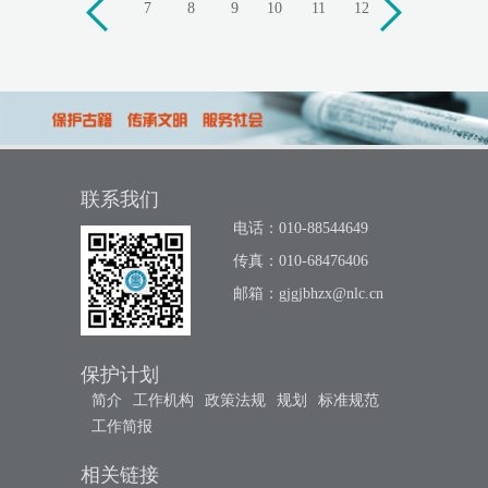
上
7
8
9
10
11
12
下
一
一
页
页
联系我们
电话：010-88544649
传真：010-68476406
邮箱：
gjgjbhzx@nlc.cn
保护计划
简介
工作机构
政策法规
规划
标准规范
工作简报
相关链接