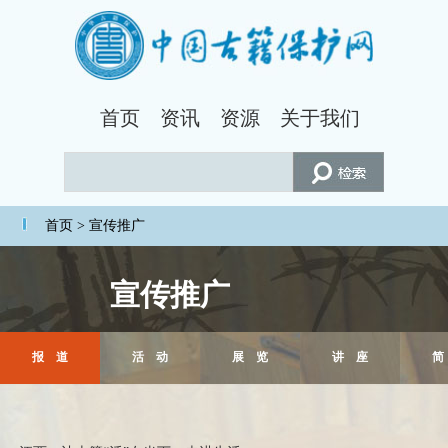
首页
资讯
资源
关于我们
首页
> 宣传推广
宣传推广
报 道
活 动
展 览
讲 座
简