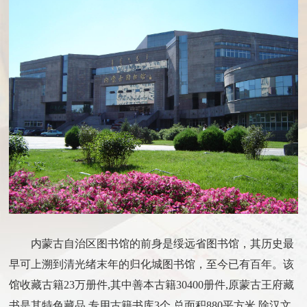
内蒙古自治区图书馆的前身是绥远省图书馆，其历史最
早可上溯到清光绪末年的归化城图书馆，至今已有百年。该
馆收藏古籍
23
万册件
,
其中善本古籍
30400
册件
,
原蒙古王府藏
书是其特色藏品
,
专用古籍书库
3
个
,
总面积
880
平方米
,
除汉文