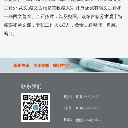
古籍外
,
蒙文
,
藏文古籍是其收藏大宗
,
此外还藏有满文古籍和
一些西文善本、金石拓片，以及舆图。该馆古籍分隶属于特
藏部和蒙文部，专职工作人员
3
人，负责古籍整理、典藏、
编目。
联系我们
电话：010-88544649
传真：010-68476406
邮箱：
gjgjbhzx@nlc.cn