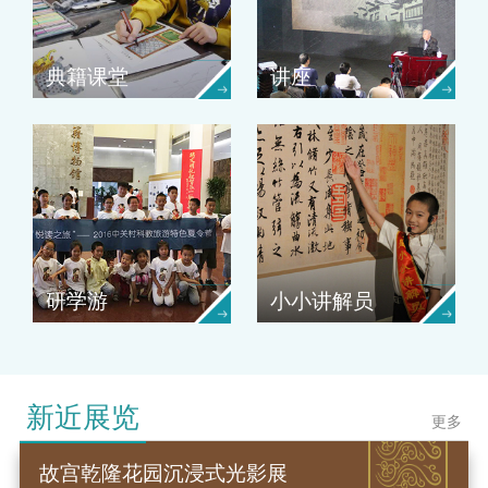
典籍课堂
讲座
研学游
小小讲解员
新近展览
更多
故宫乾隆花园沉浸式光影展