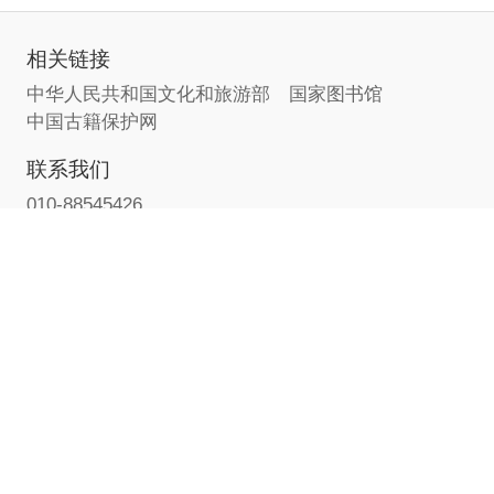
相关链接
中华人民共和国文化和旅游部
国家图书馆
中国古籍保护网
联系我们
010-88545426
地址：北京市海淀区中关村南大街33号
网址：
http://www.nlc.cn/nmcb/
© 国家典籍博物馆版权所有
京公网安备11010802043898
京ICP备05014420号