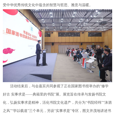
受中华优秀传统文化中蕴含的智慧与哲思、雅意与温暖。
活动结束后，与会嘉宾共同参观了正在国家图书馆举办的“修学
好古 实事求是——典籍里的书院”展。展览旨在传承与发扬书院文
化，弘扬实事求是精神，活化书院文化遗产，共分为“书院经纬”“洙泗
之风”“学以载道”三个单元，另设“实事求是”专区，图文并茂地讲述书