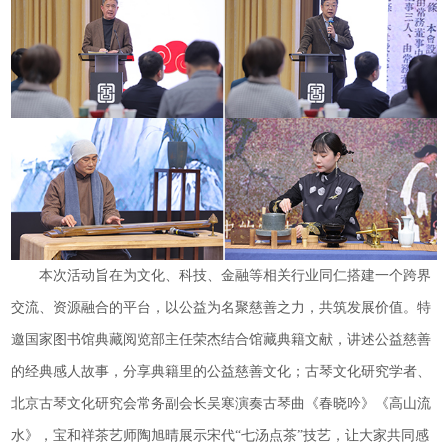
本次活动旨在为文化、科技、金融等相关行业同仁搭建一个跨界
交流、资源融合的平台，以公益为名聚慈善之力，共筑发展价值。特
邀国家图书馆典藏阅览部主任荣杰结合馆藏典籍文献，讲述公益慈善
的经典感人故事，分享典籍里的公益慈善文化；古琴文化研究学者、
北京古琴文化研究会常务副会长吴寒演奏古琴曲《春晓吟》《高山流
水》，宝和祥茶艺师陶旭晴展示宋代“七汤点茶”技艺，让大家共同感