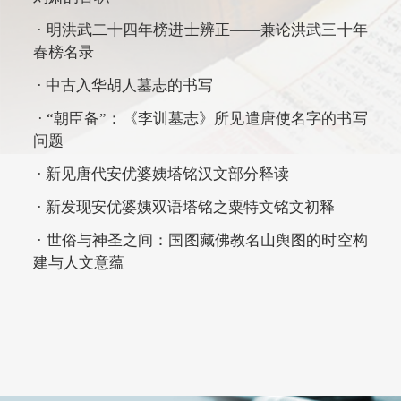
· 明洪武二十四年榜进士辨正——兼论洪武三十年
春榜名录
· 中古入华胡人墓志的书写
· “朝臣备”：《李训墓志》所见遣唐使名字的书写
问题
· 新见唐代安优婆姨塔铭汉文部分释读
· 新发现安优婆姨双语塔铭之粟特文铭文初释
· 世俗与神圣之间：国图藏佛教名山舆图的时空构
建与人文意蕴