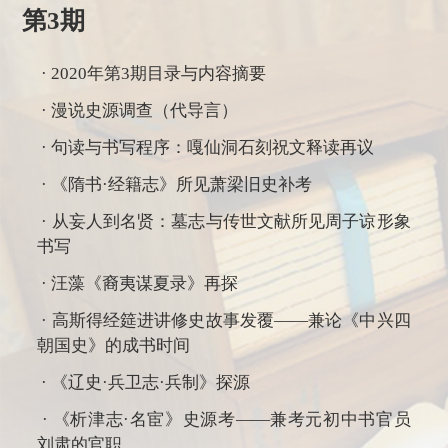
第3期
·
2020年第3期目录与内容摘要
· 漫说史源调查（代导言）
· 句读与书写程序：嘎仙洞石刻祝文释读再议
· 《隋书·经籍志》所见萧梁旧史补考
· 从妄人到名贤：墓志与传世文献所见周子谅形象
书写
· 汪藻《裔夷谋夏录》再探
· 高斯得经筵进讲修史故事发覆——兼论《中兴四
朝国史》的成书时间
· 《辽史·兵卫志·兵制》探源
· 《析津志·名宦》史源考——兼考元初中书官员
刘肃的官职