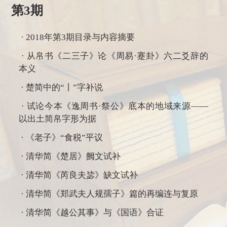
第3期
·
2018年第3期目录与内容摘要
· 从帛书《二三子》论《周易·蹇卦》六二爻辞的
本义
· 楚简中的“丨”字补说
· 试论今本《逸周书·祭公》底本的地域来源——
以出土简帛字形为据
· 《老子》“食税”平议
· 清华简《楚居》阙文试补
· 清华简《芮良夫毖》缺文试补
· 清华简《郑武夫人规孺子》篇的再编连与复原
· 清华简《越公其事》与《国语》合证