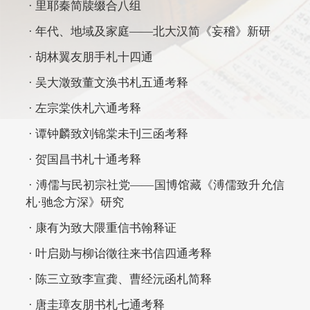
· 里耶秦简牍缀合八组
· 年代、地域及家庭——北大汉简《妄稽》新研
· 胡林翼友朋手札十四通
· 吴大澂致董文涣书札五通考释
· 左宗棠佚札六通考释
· 谭钟麟致刘锦棠未刊三函考释
· 贺国昌书札十通考释
· 溥儒与民初宗社党——国博馆藏《溥儒致升允信
札·驰念方深》研究
· 康有为致大隈重信书翰释证
· 叶启勋与柳诒徵往来书信四通考释
· 陈三立致李宣龚、曹经沅函札简释
· 唐圭璋友朋书札七通考释