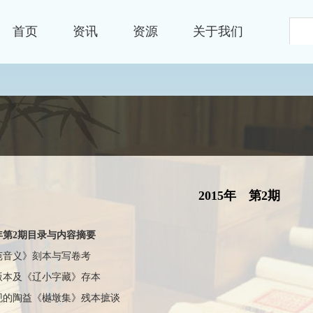
首页
资讯
资源
关于我们
资源
文献
2015年
第2期
5年第2期目录与内容摘要
苑音义》刻本与写卷考
版本及《辽小字藏》存本
现的陶益《樾墩集》残本摭谈