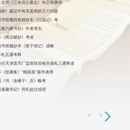
土北周《三水贞公墓志》补正韩褒传
娥碑》题记中有关孟简的几个问题
图书馆藏四色精抄本《江流记》考
《漱六楼书目》作者考实
本《两汉赋钞》考述
图书馆藏抄本《君子馆记》述略
手札五通考释
葵任天津造币厂监督前后相关函札三通释读
《嵇康集》“顾南原”跋作者辨
祖《书〈金楼子〉后》略考
裕斋藏书记》劳氏批注综理
1
2
下
一