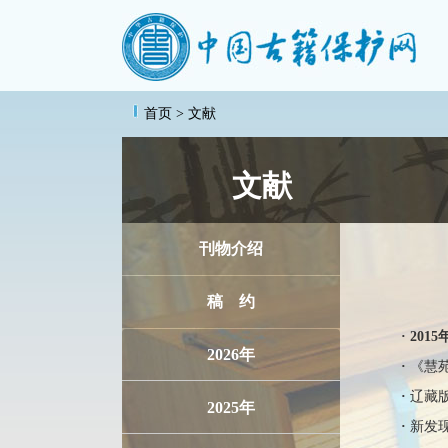
首页
> 文献
文献
刊物介绍
稿 约
·
201
2026年
·
《慧
·
辽藏
2025年
·
新发