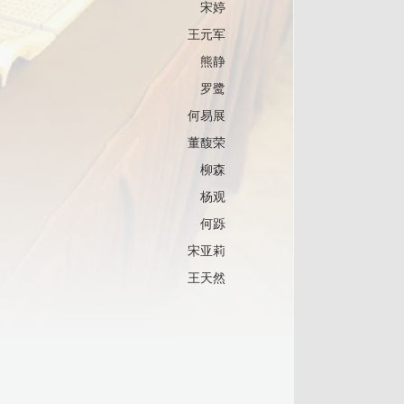
宋婷
王元军
熊静
罗鹭
何易展
董馥荣
柳森
杨观
何跞
宋亚莉
王天然