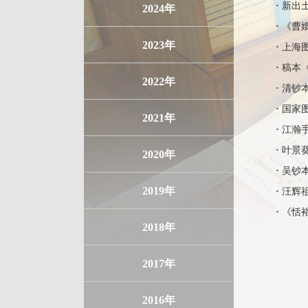
·
新出
2024年
·
《曹
2023年
·
上海
·
稿本
2022年
·
清钞
·
国家
2021年
·
江瀚
·
叶景
2020年
·
吴钞本
2019年
·
汪辉
·
《恬
2018年
2017年
2016年