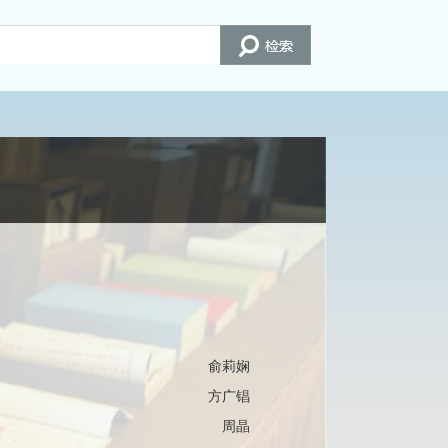
俞莉娴
方广锠
周晶