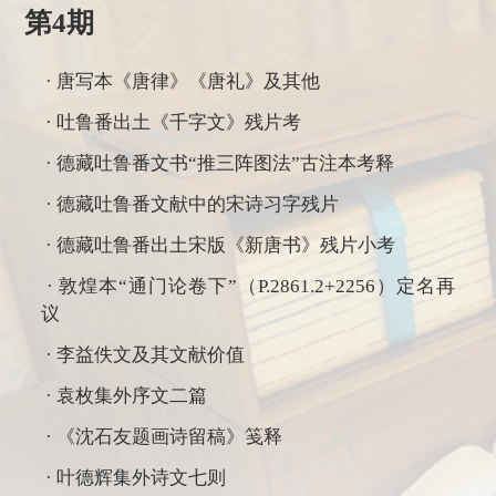
第4期
· 唐写本《唐律》《唐礼》及其他
· 吐鲁番出土《千字文》残片考
· 德藏吐鲁番文书“推三阵图法”古注本考释
· 德藏吐鲁番文献中的宋诗习字残片
· 德藏吐鲁番出土宋版《新唐书》残片小考
· 敦煌本“通门论卷下”（P.2861.2+2256）定名再
议
· 李益佚文及其文献价值
· 袁枚集外序文二篇
· 《沈石友题画诗留稿》笺释
· 叶德辉集外诗文七则