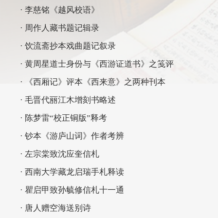
· 李慈铭《越风校语》
· 周作人藏书题记辑录
· 饮流斋抄本戏曲题记叙录
· 黄周星道士身份与《西游证道书》之笺评
· 《西厢记》评本《西来意》之两种刊本
· 毛晋代丽江木增刻书略述
· 陈梦雷“校正铜版”释考
· 钞本《游庐山词》作者考辨
· 左宗棠致沈应奎信札
· 西南大学藏龙启瑞手札释读
· 瞿启甲致孙毓修信札十一通
· 唐人赠空海送别诗