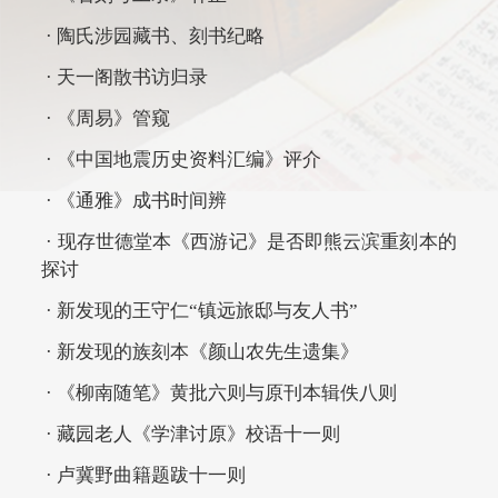
· 陶氏涉园藏书、刻书纪略
· 天一阁散书访归录
· 《周易》管窥
· 《中国地震历史资料汇编》评介
· 《通雅》成书时间辨
· 现存世德堂本《西游记》是否即熊云滨重刻本的
探讨
· 新发现的王守仁“镇远旅邸与友人书”
· 新发现的族刻本《颜山农先生遗集》
· 《柳南随笔》黄批六则与原刊本辑佚八则
· 藏园老人《学津讨原》校语十一则
· 卢冀野曲籍题跋十一则