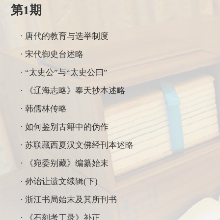
第1期
· 唐代的教育与选举制度
· 宋代御史台述略
· “太史公”与“太史公曰”
· 《辽海志略》奉天抄本述略
· 韩儒林传略
· 如何鉴别古籍中的伪作
· 苏联藏西夏汉文佛经刊本述略
· 《宛委别藏》编纂始末
· 孙诒让遗文续辑(下)
· 浙江书局始末及其所刊书
· 《石刻考工录》补正