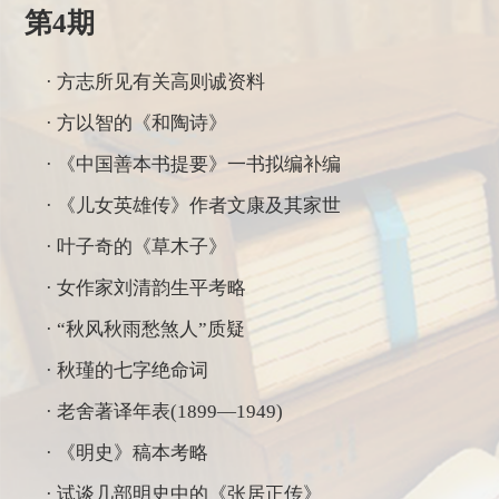
第4期
· 方志所见有关高则诚资料
· 方以智的《和陶诗》
· 《中国善本书提要》一书拟编补编
· 《儿女英雄传》作者文康及其家世
· 叶子奇的《草木子》
· 女作家刘清韵生平考略
· “秋风秋雨愁煞人”质疑
· 秋瑾的七字绝命词
· 老舍著译年表(1899—1949)
· 《明史》稿本考略
· 试谈几部明史中的《张居正传》