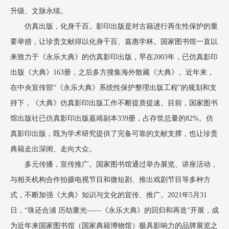
升级、文脉永续。
仿真出版，化身千百。影印出版是对古籍进行再生性保护的重
要举措，让珍贵文献得以化身千百、嘉惠学林。国家图书馆一直以
来致力于《永乐大典》的仿真影印出版，早在2003年，已仿真影印
出版《大典》163册，之后多方搜集海外散藏《大典》。近年来，
在中央宣传部“《永乐大典》系统性保护整理出版工程”的规划和支
持下，《大典》仿真影印出版工作不断提质提速。目前，国家图书
馆出版社已仿真影印出版嘉靖副本339册，占存世总量的82%。仿
真影印出版，既为学术研究提供了完备可靠的文献支撑，也让珍贵
典籍走出深闺、走向大众。
多元传播，宣传推广。国家图书馆通过举办展览、讲座活动，
与相关机构合作拍摄电视节目和微短剧、推出戏剧节目等多种方
式，不断加强《大典》知识与文化的宣传、推广。2021年5月31
日，“珠还合浦 历劫重光——《永乐大典》的回归和再造”开展，成
为近年来国家图书馆（国家典籍博物馆）极具影响力的品牌展览之