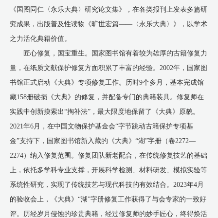
《国图同仁〈永乐大典〉研究论文集》，在各类报刊上发表多篇研
究成果，出版普及性读物《旷世宏篇——〈永乐大典〉》，以学术
之力活化典籍价值。
匠心修复，国宝重生。国家图书馆有着较为雄厚的古籍修复力
量，在纸质文献保护修复方面积累了丰富的经验。2002年，国家图
书馆正式启动《大典》专项修复工作。历时9个多月，基本完成馆
藏158册破损《大典》的修复，并配备专门的典籍装具。修复师在
实践中创新摸索出“掏补法”，最大限度地保留了《大典》原貌。
2021年6月，在中国文物保护基金会“字节跳动古籍保护专项基
金”支持下，国家图书馆新入藏的《大典》“湖”字册（卷2272—
2274）纳入修复范围。修复团队新老配合，在传统修复技艺的基础
上，依托多学科专业支撑，开展科学检测、材料研发、模拟实验等
系统性研究，实现了传统技艺与现代科技的有效结合。2023年4月
的验收会上，《大典》“湖”字册修复工作获得了与会专家的一致好
评。历经岁月侵蚀的珍贵典籍，经过修复师的妙手匠心，终得焕活