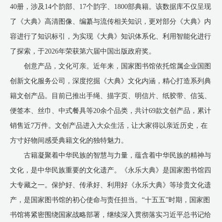
40册，涉及14个韵部、17个韵字、1800部典籍。该数据库不仅呈现
了《大典》高清图像、编纂与流传相关知识，更对部分《大典》内
容进行了知识标引，为实现《大典》知识体系化、利用智能化进行
了探索，于2026年荣获第六届中国出版政府奖。
创意产品，文化可亲。近年来，国家图书馆依托馆属企业国图
创新文化服务公司，深度挖掘《大典》文化内涵，精心打造系列典
籍文创产品。目前已推出手绳、描字页、明信片、纸胶带、信笺、
便签本、丝巾、中式餐具等20余个品类，共计69款文创产品，累计
销售近7万件。文创产品进入大众生活，让大家得以亲近历史，在
方寸好物间感受典籍文化的独特魅力。
古籍凝聚着中华民族的智慧与力量，蕴含着中华民族的精神与
文化，是中华民族重要的文化遗产。《永乐大典》是国家图书馆四
大专藏之一。保护好、传承好、利用好《永乐大典》等珍贵文化遗
产，是国家图书馆的初心使命与责任担当。“十五五”时期，国家图
书馆将紧密围绕国家战略部署，继续深入贯彻落实习近平总书记给