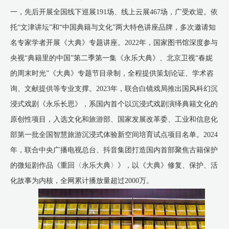
一，先后开展全国线下巡展191场、线上云展467场，广受欢迎。依
托“文津讲坛”和“中国典籍与文化”两大特色讲座品牌，多次邀请知
名专家学者开展《大典》专题讲座。2022年，国家图书馆深度参与
央视“典籍里的中国”第二季第一集《永乐大典》、北京卫视“春妮
的周末时光”《大典》专题节目录制，全程提供策划论证、学术咨
询、文献提供等专业支撑。2023年，联合白镜戏局推出国风科幻沉
浸式戏剧《永乐长思》，系国内首个以沉浸式戏剧演绎典籍文化的
原创性项目，入选文化和旅游部、国家发展改革委、工业和信息化
部第一批全国智慧旅游沉浸式体验新空间培育试点项目名单。2024
年，联合中央广播电视总台、抖音集团打造国内首部聚焦古籍保护
的微短剧作品《重回〈永乐大典〉》，以《大典》修复、保护、活
化故事为内核，全网累计播放量超过2000万。