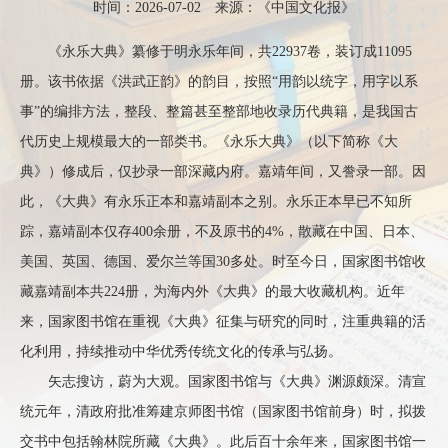
时间：2026-07-02 来源：《中国文化报》
《永乐大典》纂修于明永乐年间，共22937卷，装订成11095
册。该书依据《洪武正韵》的韵目，按照“用韵以统字，用字以系
事”的编排方法，整段、整篇甚至整部地收录历代典籍，是我国古
代历史上规模最大的一部类书。《永乐大典》（以下简称《大
典》）修成后，仅抄录一部深藏内府。嘉靖年间，又誊录一部。因
此，《大典》有永乐正本和嘉靖副本之别。永乐正本早已不知所
踪，嘉靖副本仅存400余册，不及原书的4%，散藏在中国、日本、
美国、英国、德国、爱尔兰等国30多处。时至今日，国家图书馆收
藏嘉靖副本共224册，为海内外《大典》的最大收藏机构。近年
来，国家图书馆在重视《大典》征集与研究的同时，注重典籍的活
化利用，持续推动中华优秀传统文化的传承与弘扬。
矢志搜访，蔚为大观。国家图书馆与《大典》渊源颇深。清宣
统元年，清政府批准筹建京师图书馆（国家图书馆前身）时，拟拨
交书中包括翰林院所藏《大典》。此后百十余年来，国家图书馆一